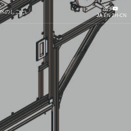
NKのしごと
JA
EN
ZH-CN